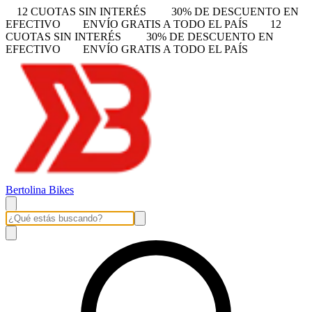
12 CUOTAS SIN INTERÉS
30% DE DESCUENTO EN
EFECTIVO
ENVÍO GRATIS A TODO EL PAÍS
12
CUOTAS SIN INTERÉS
30% DE DESCUENTO EN
EFECTIVO
ENVÍO GRATIS A TODO EL PAÍS
Bertolina Bikes