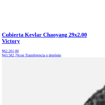
Cubierta Kevlar Chaoyang 29x2.00
Victory
$62.261,00
$43.582,70
con Transferencia o depósito