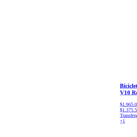
Bicicl
V10 R
$1.965.
$1.375.
Transfer
+
1