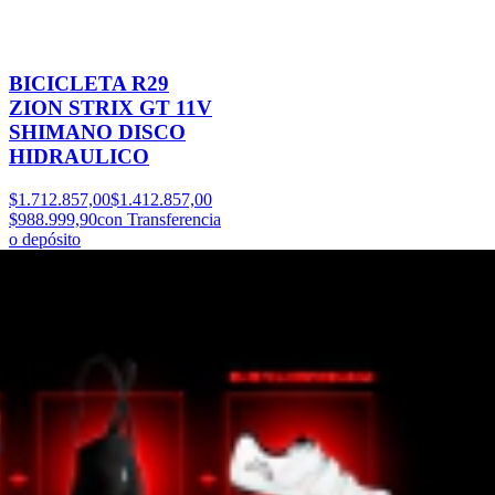
BICICLETA R29
ZION STRIX GT 11V
SHIMANO DISCO
HIDRAULICO
$1.712.857,00
$1.412.857,00
$988.999,90
con Transferencia
o depósito