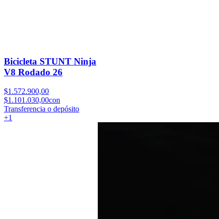
Bicicleta STUNT Ninja
V8 Rodado 26
$1.572.900,00
$1.101.030,00
con
Transferencia o depósito
+
1