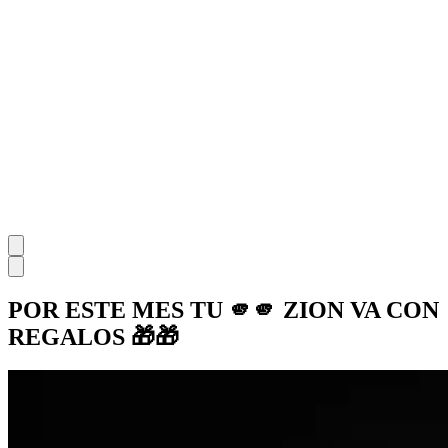
POR ESTE MES TU 🫵​🫵​ ZION VA CON
REGALOS 🎁​🎁​​